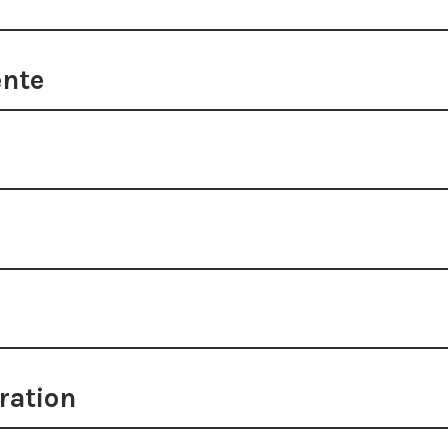
ente
ration