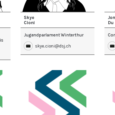
Skye
Jo
Cioni
Du 
Jugendparlament Winterthur
Con
is
skye.cioni@dsj.ch