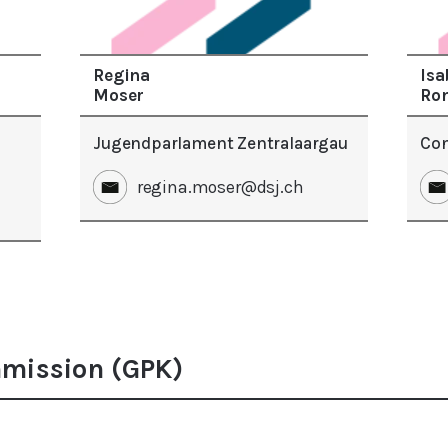
Regina
Isa
Moser
Ro
Jugendparlament Zentralaargau
Con
regina.moser@dsj.ch
mission (GPK)