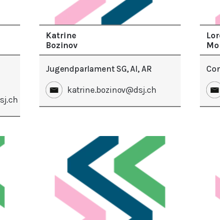
Katrine
Lor
Bozinov
Mo
Jugendparlament SG, AI, AR
Con
katrine.bozinov@dsj.ch
sj.ch