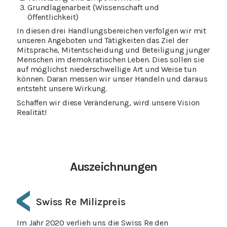
Grundlagenarbeit (Wissenschaft und
Öffentlichkeit)
In diesen drei Handlungsbereichen verfolgen wir mit
unseren Angeboten und Tätigkeiten das Ziel der
Mitsprache, Mitentscheidung und Beteiligung junger
Menschen im demokratischen Leben. Dies sollen sie
auf möglichst niederschwellige Art und Weise tun
können. Daran messen wir unser Handeln und daraus
entsteht unsere Wirkung.
Schaffen wir diese Veränderung, wird unsere Vision
Realität!
Auszeichnungen
Prix pour l'engagement citoyen
Swiss Re Milizpreis
Föderalismuspreis der ch Stiftung
Prix pour l'engagement citoyen
Swiss Re Milizpreis
Im Jahr 2022 wurde engage.ch zusammen mit der
Im Jahr 2020 verlieh uns die Swiss Re den
Im Jahr 2021 durften wir mit easyvote den mit
Im Jahr 2022 wurde engage.ch zusammen mit der
Im Jahr 2020 verlieh uns die Swiss Re den