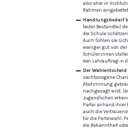
also eher in Institut
Rahmen eingebettet
Handlungsbedarf be
fester Bestandteil d
der Schule schätzen
Auch fühlen sie sic
weniger gut von der 
Schüler:innen stelle
den Lehrauftrag in d
Der Wahlentscheid 
sachbezogene Charak
Abstimmung gebrac
nachgesagt wird, lä
Jugendlichen erkenne
Partei anhand ihre
auch die Vertrauens
für die Parteiwahl. 
die Bekanntheit oder