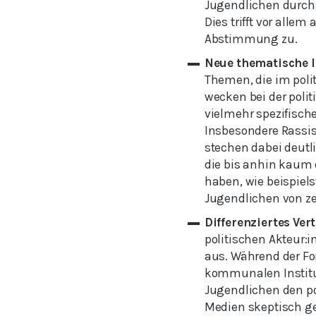
Jugendlichen durcha
Dies trifft vor alle
Abstimmung zu.
Neue thematische 
Themen, die im poli
wecken bei der polit
vielmehr spezifisch
Insbesondere Rassi
stechen dabei deutl
die bis anhin kaum 
haben, wie beispiels
Jugendlichen von ze
Differenziertes Ver
politischen Akteur:i
aus. Während der F
kommunalen Institut
Jugendlichen den po
Medien skeptisch ge