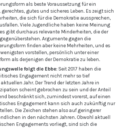
erungsform als beste Voraussetzung für ein
s, gerechtes, gutes und sicheres Leben. Es zeigt sich
rheiten, die sich für die Demokratie aussprechen,
ausfallen. Viele Jugendliche haben keine Meinung
es gibt durchaus relevante Minderheiten, die der
h gegenüberstehen. Argumente gegen die
erungsform finden aber keine Mehrheiten, und es
wenigsten vorstellen, persönlich unter einer
orm als derjenigen der Demokratie zu leben.
ungswelle folgt die Ebbe
: Seit 2017 haben die
litisches Engagement nicht mehr so tief
aktuellen Jahr. Der Trend der letzten Jahre in
zipation scheint gebrochen zu sein und der Anteil
gend beschränkt sich, zumindest vorerst, auf einen
litisches Engagement kann sich auch zukünftig nur
tellen. Die Zeichen stehen also auf geringerer
endlichen in den nächsten Jahren. Obwohl aktuell
tischen Engagements vorliegt, sind sich die