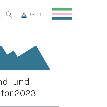
DE
FR
IT
nd- und
itor 2023