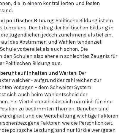
ionen, die in einem kontrollierten und festen
 sind.
i politischer Bildung
: Politische Bildung ist ein
es Lehrplans. Den Ertrag der Politischen Bildung in
 die Jugendlichen jedoch zunehmend als tief ein.
h auf das Abstimmen und Wählen tendenziell
Schule vorbereitet als auch schon. Die
n den Schulen also eher ein schlechtes Zeugnis für
er Politischen Bildung aus.
beruht auf Inhalten und Werten
: Der
ter welcher – aufgrund der zahlreichen zur
hten Vorlagen – dem Schweizer System
sst sich auch beim Wahlentscheid der
n. Ein Viertel entscheidet sich nämlich für eine
r Position zu bestimmten Themen. Daneben sind
würdigkeit und die Wertehaltung wichtige Faktoren
Personenbezogene Faktoren wie die Persönlichkeit,
 die politische Leistung sind nur für die wenigsten