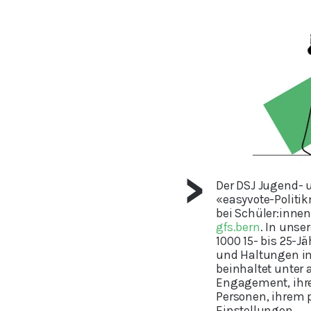
Der DSJ Jugend- 
«easyvote-Politik
bei Schüler:inne
gfs.bern
. In unse
1000 15- bis 25-Ja
und Haltungen im
beinhaltet unter
Engagement, ihre
Personen, ihrem 
Einstellungen.