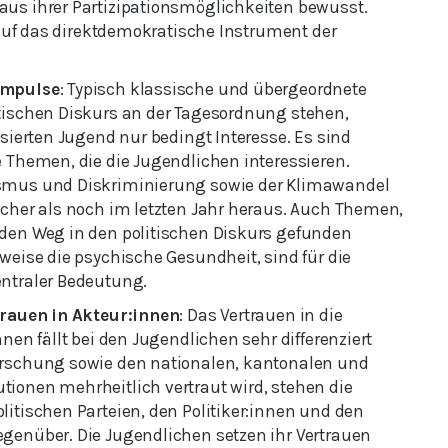
us ihrer Partizipationsmöglichkeiten bewusst.
m auf das direktdemokratische Instrument der
Impulse
: Typisch klassische und übergeordnete
tischen Diskurs an der Tagesordnung stehen,
isierten Jugend nur bedingt Interesse. Es sind
e Themen, die die Jugendlichen interessieren.
smus und Diskriminierung sowie der Klimawandel
icher als noch im letzten Jahr heraus. Auch Themen,
den Weg in den politischen Diskurs gefunden
weise die psychische Gesundheit, sind für die
ntraler Bedeutung.
trauen in Akteur:innen
: Das Vertrauen in die
nnen fällt bei den Jugendlichen sehr differenziert
orschung sowie den nationalen, kantonalen und
ionen mehrheitlich vertraut wird, stehen die
litischen Parteien, den Politiker:innen und den
genüber. Die Jugendlichen setzen ihr Vertrauen