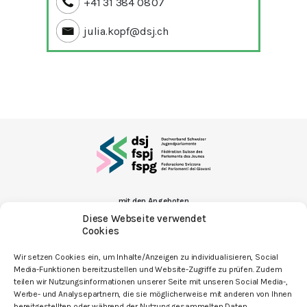
+41 31 384 08 07
julia.kopf@dsj.ch
mit den Angeboten
Diese Webseite verwendet
Cookies
Wir setzen Cookies ein, um Inhalte/Anzeigen zu individualisieren, Social
Media-Funktionen bereitzustellen und Website-Zugriffe zu prüfen. Zudem
teilen wir Nutzungsinformationen unserer Seite mit unseren Social Media-,
Kontakt
Werbe- und Analysepartnern, die sie möglicherweise mit anderen von Ihnen
Newsletter
bereitgestellten oder während der Nutzung gesammelten Daten