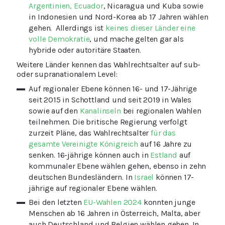
Argentinien, Ecuador
, Nicaragua und Kuba sowie
in Indonesien und Nord-Korea ab 17 Jahren wählen
gehen. Allerdings ist
keines dieser Länder eine
volle Demokratie
, und mache gelten gar als
hybride oder autoritäre Staaten.
Weitere Länder kennen das Wahlrechtsalter auf sub-
oder supranationalem Level:
Auf regionaler Ebene können 16- und 17-Jährige
seit 2015 in Schottland und seit 2019 in Wales
sowie auf den
Kanalinseln
bei regionalen Wahlen
teilnehmen. Die britische Regierung verfolgt
zurzeit Pläne, das Wahlrechtsalter
für das
gesamte Vereinigte Königreich
auf 16 Jahre zu
senken. 16-jährige können auch in
Estland
auf
kommunaler Ebene wählen gehen, ebenso in zehn
deutschen Bundesländern. In
Israel
können 17-
jährige auf regionaler Ebene wählen.
Bei den letzten
EU-Wahlen 2024
konnten junge
Menschen ab 16 Jahren in Österreich, Malta, aber
auch Deutschland und Belgien wählen gehen. In