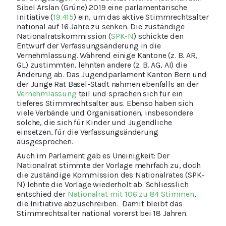
Sibel Arslan (Grüne) 2019 eine parlamentarische
Initiative (
19.415
) ein, um das aktive Stimmrechtsalter
national auf 16 Jahre zu senken. Die zuständige
Nationalratskommission (
SPK-N
) schickte den
Entwurf der Verfassungsänderung in die
Vernehmlassung. Während einige Kantone (z. B. AR,
GL) zustimmten, lehnten andere (z. B. AG, AI) die
Änderung ab. Das Jugendparlament Kanton Bern und
der Junge Rat Basel-Stadt nahmen ebenfalls an der
Vernehmlassung
teil und sprachen sich für ein
tieferes Stimmrechtsalter aus. Ebenso haben sich
viele Verbände und Organisationen, insbesondere
solche, die sich für Kinder und Jugendliche
einsetzen, für die Verfassungsänderung
ausgesprochen.
Auch im Parlament gab es Uneinigkeit: Der
Nationalrat stimmte der Vorlage mehrfach zu, doch
die zuständige Kommission des Nationalrates (SPK-
N) lehnte die Vorlage wiederholt ab. Schliesslich
entschied der
Nationalrat mit 106 zu 84 Stimmen
,
die Initiative abzuschreiben. Damit bleibt das
Stimmrechtsalter national vorerst bei 18 Jahren.