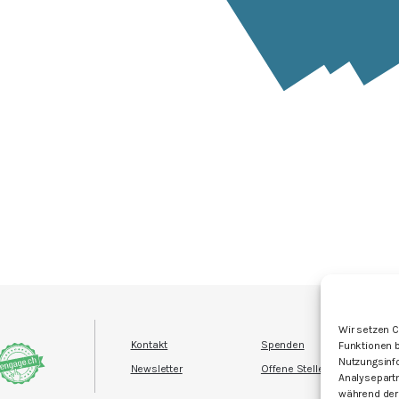
I
Wir setzen C
Kontakt
Spenden
Funktionen b
D
Nutzungsinf
Newsletter
Offene Stellen
C
Analysepartn
E
während der