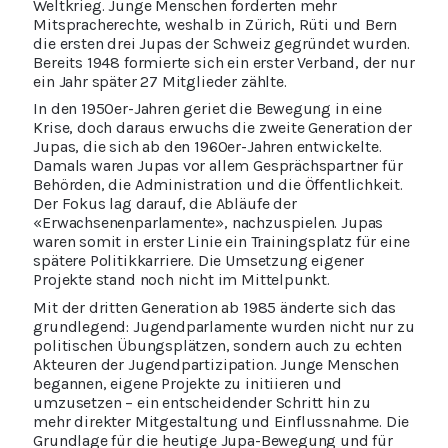
Weltkrieg. Junge Menschen forderten mehr
Mitspracherechte, weshalb in Zürich, Rüti und Bern
die ersten drei Jupas der Schweiz gegründet wurden.
Bereits 1948 formierte sich ein erster Verband, der nur
ein Jahr später 27 Mitglieder zählte.
In den 1950er-Jahren geriet die Bewegung in eine
Krise, doch daraus erwuchs die zweite Generation der
Jupas, die sich ab den 1960er-Jahren entwickelte.
Damals waren Jupas vor allem Gesprächspartner für
Behörden, die Administration und die Öffentlichkeit.
Der Fokus lag darauf, die Abläufe der
«Erwachsenenparlamente», nachzuspielen. Jupas
waren somit in erster Linie ein Trainingsplatz für eine
spätere Politikkarriere. Die Umsetzung eigener
Projekte stand noch nicht im Mittelpunkt.
Mit der dritten Generation ab 1985 änderte sich das
grundlegend: Jugendparlamente wurden nicht nur zu
politischen Übungsplätzen, sondern auch zu echten
Akteuren der Jugendpartizipation. Junge Menschen
begannen, eigene Projekte zu initiieren und
umzusetzen – ein entscheidender Schritt hin zu
mehr direkter Mitgestaltung und Einflussnahme. Die
Grundlage für die heutige Jupa-Bewegung und für