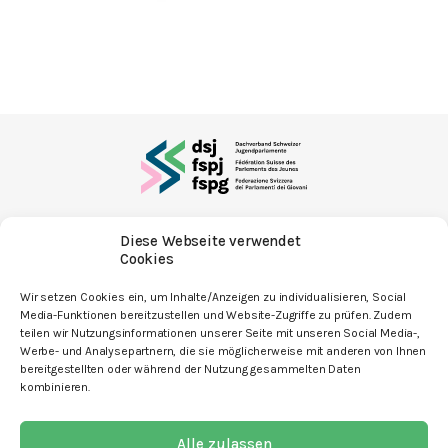
mit den Angeboten
Diese Webseite verwendet
Cookies
Wir setzen Cookies ein, um Inhalte/Anzeigen zu individualisieren, Social
Media-Funktionen bereitzustellen und Website-Zugriffe zu prüfen. Zudem
teilen wir Nutzungsinformationen unserer Seite mit unseren Social Media-,
Werbe- und Analysepartnern, die sie möglicherweise mit anderen von Ihnen
Kontakt
bereitgestellten oder während der Nutzung gesammelten Daten
Newsletter
kombinieren.
Spenden
Alle zulassen