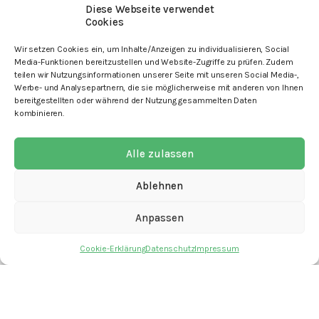
Diese Webseite verwendet
Cookies
Wir setzen Cookies ein, um Inhalte/Anzeigen zu individualisieren, Social
Media-Funktionen bereitzustellen und Website-Zugriffe zu prüfen. Zudem
teilen wir Nutzungsinformationen unserer Seite mit unseren Social Media-,
Werbe- und Analysepartnern, die sie möglicherweise mit anderen von Ihnen
bereitgestellten oder während der Nutzung gesammelten Daten
kombinieren.
mit den Angeboten
Alle zulassen
Ablehnen
Kontakt
Anpassen
Newsletter
Cookie-Erklärung
Datenschutz
Impressum
Spenden
Offene Stellen
Impressum