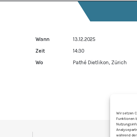
Wann
13.12.2025
Zeit
14:30
Wo
Pathé Dietlikon, Zürich
Wir setzen C
Funktionen b
Nutzungsinf
Analysepartn
I
während der