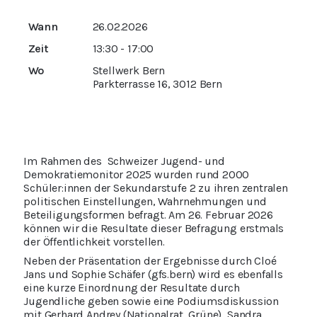
Wann
26.02.2026
Zeit
13:30 - 17:00
Wo
Stellwerk Bern
Parkterrasse 16, 3012 Bern
Im Rahmen des Schweizer Jugend- und
Demokratiemonitor 2025 wurden rund 2000
Schüler:innen der Sekundarstufe 2 zu ihren zentralen
politischen Einstellungen, Wahrnehmungen und
Beteiligungsformen befragt. Am 26. Februar 2026
können wir die Resultate dieser Befragung erstmals
der Öffentlichkeit vorstellen.
Neben der Präsentation der Ergebnisse durch
Cloé
Jans und Sophie Schäfer (
gfs.
b
ern
)
wird es
ebenfalls
eine
kurze
Einordnung der R
esultate durch
Jugendliche geben sowie eine
Podiumsdiskussion
mit
Gerhard Andrey (
Nationalrat
, Grüne), Sandra