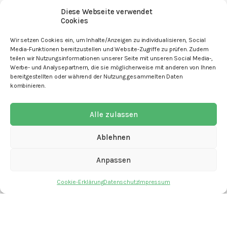
Diese Webseite verwendet
Cookies
mit den Angeboten
Wir setzen Cookies ein, um Inhalte/Anzeigen zu individualisieren, Social
Media-Funktionen bereitzustellen und Website-Zugriffe zu prüfen. Zudem
teilen wir Nutzungsinformationen unserer Seite mit unseren Social Media-,
Werbe- und Analysepartnern, die sie möglicherweise mit anderen von Ihnen
bereitgestellten oder während der Nutzung gesammelten Daten
kombinieren.
Kontakt
Newsletter
Alle zulassen
Spenden
Ablehnen
Offene Stellen
Anpassen
Impressum
Cookie-Erklärung
Datenschutz
Impressum
Datenschutz
Cookie-Erklärung