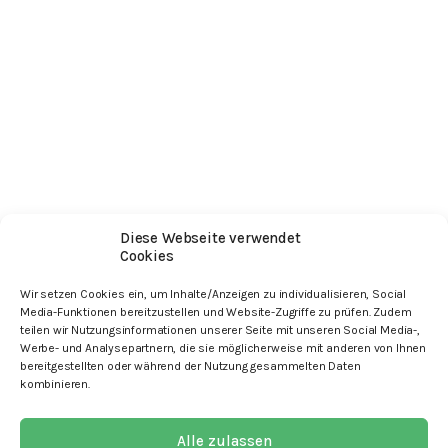
Diese Webseite verwendet
Cookies
Wir setzen Cookies ein, um Inhalte/Anzeigen zu individualisieren, Social
Media-Funktionen bereitzustellen und Website-Zugriffe zu prüfen. Zudem
Search
teilen wir Nutzungsinformationen unserer Seite mit unseren Social Media-,
Suchen nach:
Werbe- und Analysepartnern, die sie möglicherweise mit anderen von Ihnen
bereitgestellten oder während der Nutzung gesammelten Daten
Recent Comments
kombinieren.
Archives
Categories
Keine Kategorien
Alle zulassen
Meta