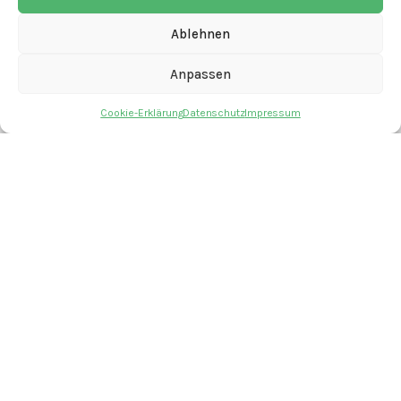
Anmelden
Eintrags-Feed
Ablehnen
Kommentar-Feed
WordPress.org
Anpassen
Cookie-Erklärung
Datenschutz
Impressum
mit den Angeboten
Kontakt
Newsletter
Spenden
Offene Stellen