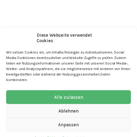
Diese Webseite verwendet
Cookies
Wir setzen Cookies ein, um Inhalte/Anzeigen zu individualisieren, Social
Media-Funktionen bereitzustellen und Website-Zugriffe zu prüfen. Zudem
teilen wir Nutzungsinformationen unserer Seite mit unseren Social Media-,
Werbe- und Analysepartnern, die sie möglicherweise mit anderen von Ihnen
bereitgestellten oder während der Nutzung gesammelten Daten
mit den Angeboten
kombinieren.
Alle zulassen
Ablehnen
Kontakt
Newsletter
Anpassen