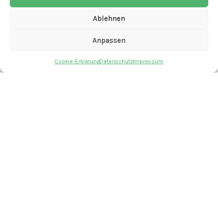
Anmelden
Eintrags-Feed
Ablehnen
Kommentar-Feed
WordPress.org
Anpassen
Cookie-Erklärung
Datenschutz
Impressum
mit den Angeboten
Kontakt
Newsletter
Spenden
Offene Stellen