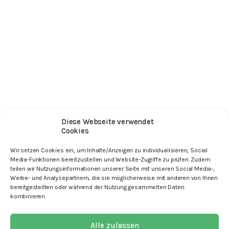
Diese Webseite verwendet
Cookies
Wir setzen Cookies ein, um Inhalte/Anzeigen zu individualisieren, Social
Media-Funktionen bereitzustellen und Website-Zugriffe zu prüfen. Zudem
Search
teilen wir Nutzungsinformationen unserer Seite mit unseren Social Media-,
Suchen nach:
Werbe- und Analysepartnern, die sie möglicherweise mit anderen von Ihnen
bereitgestellten oder während der Nutzung gesammelten Daten
Recent Comments
kombinieren.
Archives
Categories
Keine Kategorien
Alle zulassen
Meta