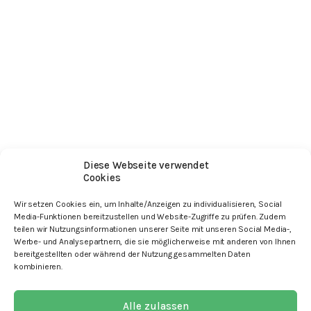
Diese Webseite verwendet
Cookies
Wir setzen Cookies ein, um Inhalte/Anzeigen zu individualisieren, Social
Media-Funktionen bereitzustellen und Website-Zugriffe zu prüfen. Zudem
Search
teilen wir Nutzungsinformationen unserer Seite mit unseren Social Media-,
Suchen nach:
Werbe- und Analysepartnern, die sie möglicherweise mit anderen von Ihnen
bereitgestellten oder während der Nutzung gesammelten Daten
Recent Comments
kombinieren.
Archives
Categories
Keine Kategorien
Alle zulassen
Meta