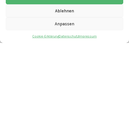
Anmelden
Eintrags-Feed
Ablehnen
Kommentar-Feed
WordPress.org
Anpassen
Cookie-Erklärung
Datenschutz
Impressum
mit den Angeboten
Kontakt
Newsletter
Spenden
Offene Stellen