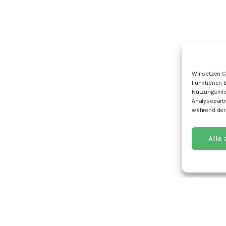
Wir setzen C
Funktionen b
Nutzungsinf
Analysepartn
während der
Alle
I
Kontakt
Spenden